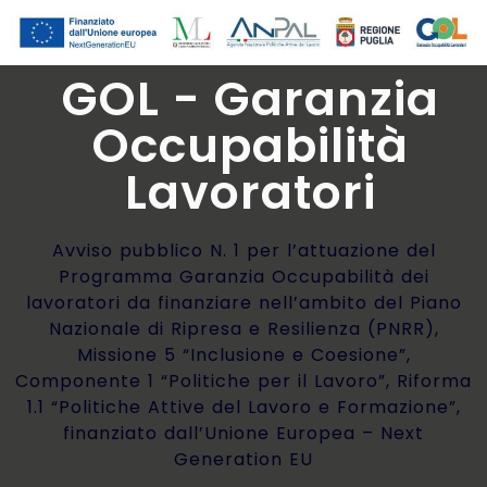
GOL - Garanzia
Occupabilità
Lavoratori
Avviso pubblico N. 1 per l’attuazione del
Programma Garanzia Occupabilità dei
lavoratori da finanziare nell’ambito del Piano
Nazionale di Ripresa e Resilienza (PNRR),
Missione 5 “Inclusione e Coesione”,
Componente 1 “Politiche per il Lavoro”, Riforma
1.1 “Politiche Attive del Lavoro e Formazione”,
finanziato dall’Unione Europea – Next
Generation EU