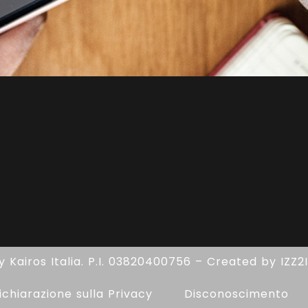
y
Kairos Italia.
P.I. 03820400756 – Created by
IZZ2
ichiarazione sulla Privacy
Disconoscimento