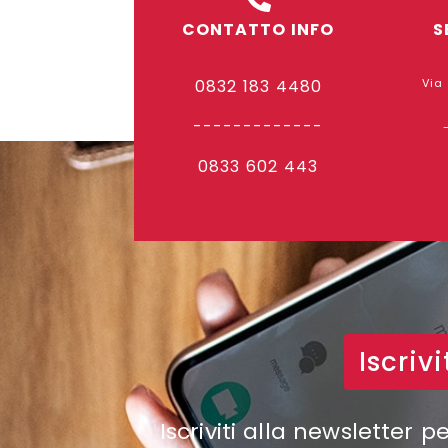
CONTATTO INFO
S
0832 183 4480
Via
-------------
0833 602 443
Iscriv
Iscriviti alla newsletter p