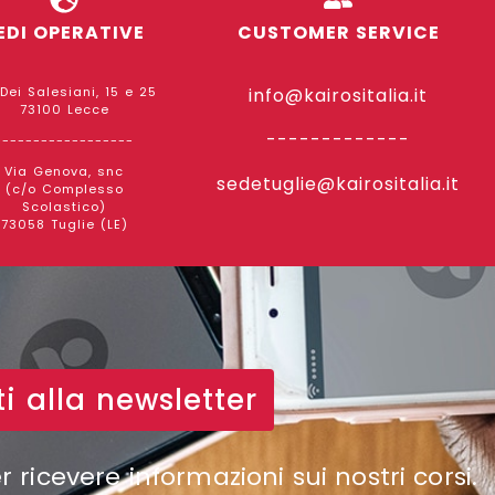
EDI OPERATIVE
CUSTOMER SERVICE
 Dei Salesiani, 15 e 25
info@kairositalia.it
73100 Lecce
-------------
------------------
Via Genova, snc
sedetuglie@kairositalia.it
(c/o Complesso
Scolastico)
73058 Tuglie (LE)
iti alla newsletter
er ricevere informazioni sui nostri corsi.