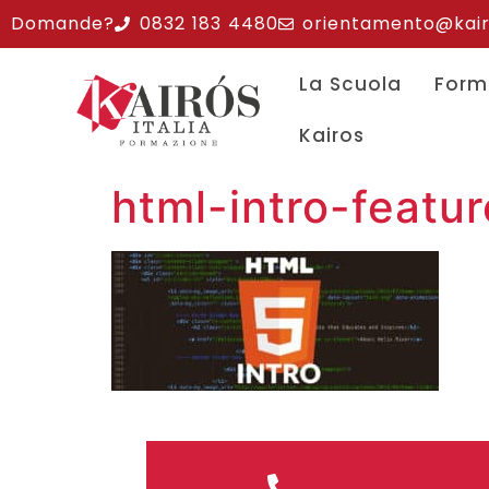
Domande?
0832 183 4480
orientamento@kairos
La Scuola
Form
Kairos
html-intro-featu