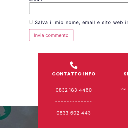
Salva il mio nome, email e sito web 
CONTATTO INFO
S
0832 183 4480
Via
-------------
0833 602 443