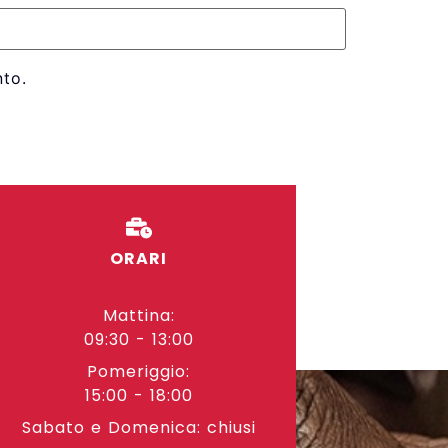
to.
ORARI
Mattina:
09:30 - 13:00
Pomeriggio:
15:00 - 18:00
Sabato e Domenica: chiusi