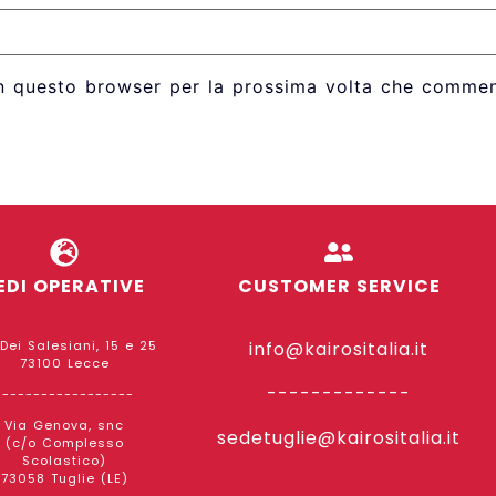
in questo browser per la prossima volta che commen
EDI OPERATIVE
CUSTOMER SERVICE
 Dei Salesiani, 15 e 25
info@kairositalia.it
73100 Lecce
-------------
------------------
Via Genova, snc
sedetuglie@kairositalia.it
(c/o Complesso
Scolastico)
73058 Tuglie (LE)