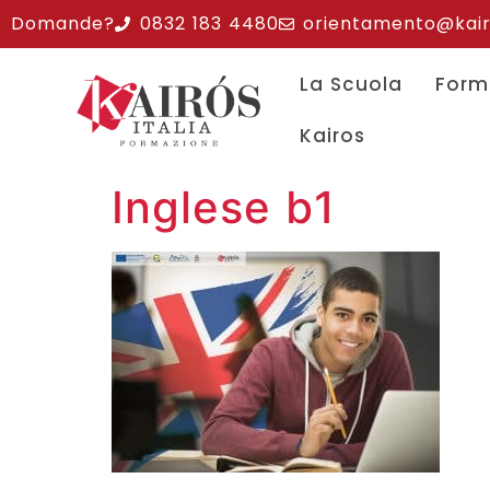
Domande?
0832 183 4480
orientamento@kairos
La Scuola
Form
Kairos
Inglese b1