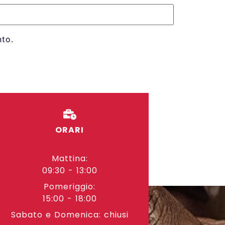
to.
ORARI
Mattina:
09:30 - 13:00
Pomeriggio:
15:00 - 18:00
Sabato e Domenica: chiusi