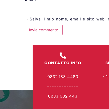
Salva il mio nome, email e sito web 
CONTATTO INFO
S
0832 183 4480
Via
-------------
0833 602 443