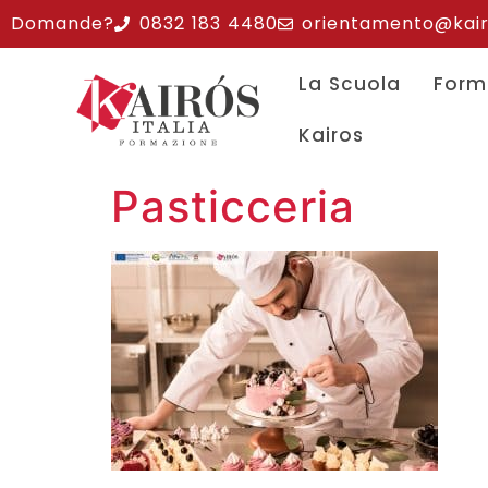
Domande?
0832 183 4480
orientamento@kairos
La Scuola
Form
Kairos
Pasticceria