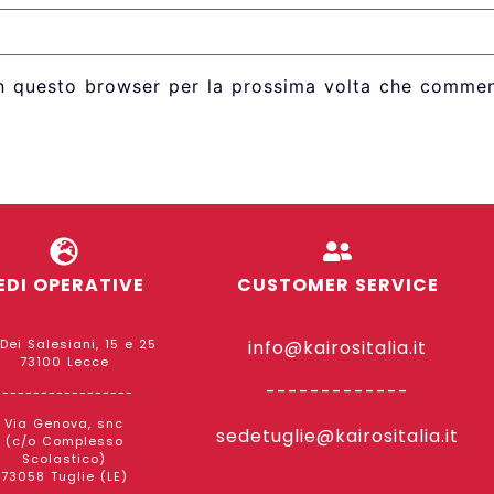
in questo browser per la prossima volta che commen
EDI OPERATIVE
CUSTOMER SERVICE
 Dei Salesiani, 15 e 25
info@kairositalia.it
73100 Lecce
-------------
------------------
Via Genova, snc
sedetuglie@kairositalia.it
(c/o Complesso
Scolastico)
73058 Tuglie (LE)