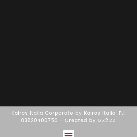
Kairos Italia Corporate
by
Kairos Italia.
P.I.
03820400756 – Created by
IZZ2IZZ