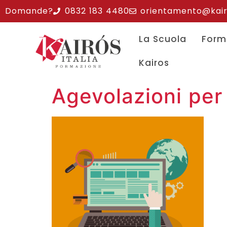
Domande?
0832 183 4480
orientamento@kairos
La Scuola
Form
Kairos
Agevolazioni per 