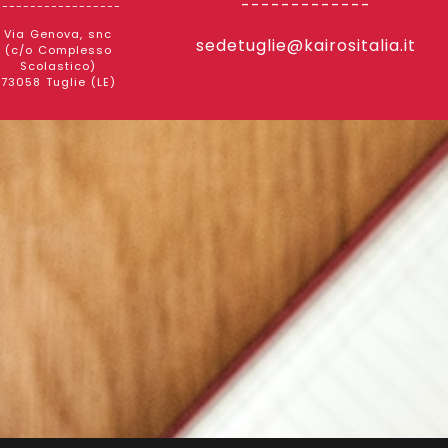
-------------
------------------
Via Genova, snc
sedetuglie@kairositalia.it
(c/o Complesso
Scolastico)
73058 Tuglie (LE)