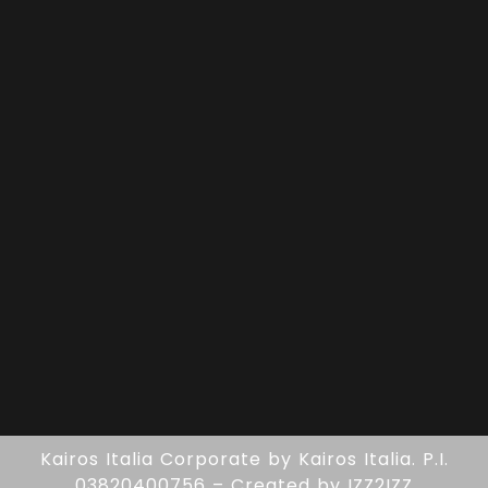
Kairos Italia Corporate
by
Kairos Italia.
P.I.
03820400756 – Created by
IZZ2IZZ