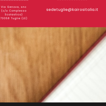
-------------
------------------
Via Genova, snc
sedetuglie@kairositalia.it
(c/o Complesso
Scolastico)
73058 Tuglie (LE)