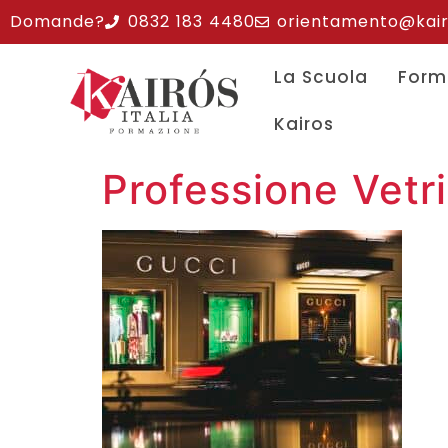
Domande?
0832 183 4480
orientamento@kairos
La Scuola
Form
Kairos
Professione Vetri